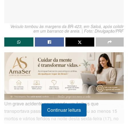
Veículo tombou às margens da BR-423, em Saloá, após colidir
em um barranco de areia. | Foto: Divulgação/PRF
Um grave acidente envolvendo um ônibus que
Continuar leitura
transportava passageiros da Bahia deixou ao menos 15
mortos e vários feridos na noite desta sexta-feira (17), no
Km 126,9 da
BR-423
, em
Saloá
, no Agreste de