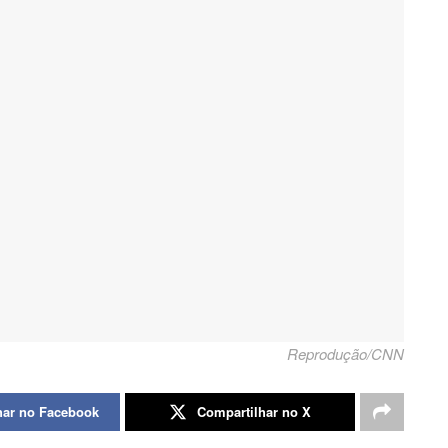
Reprodução/CNN
har no Facebook
Compartilhar no X