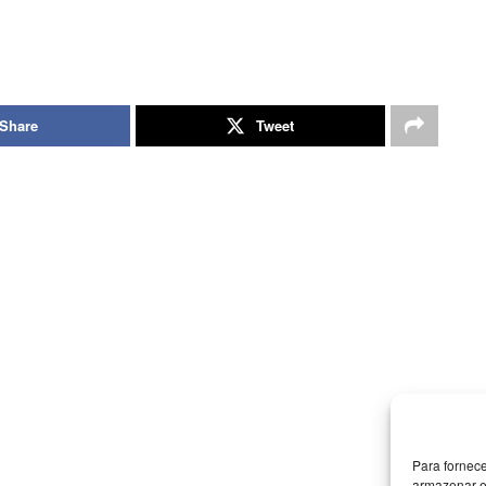
Share
Tweet
Para fornec
armazenar e