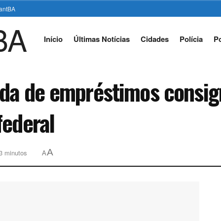
stantBA
Início
Últimas Notícias
Cidades
Polícia
Po
ada de empréstimos consig
federal
A
 3 minutos
A