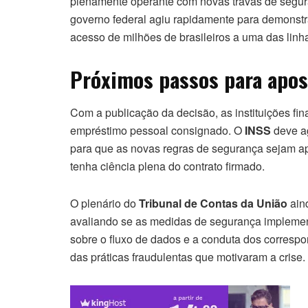
plenamente operante com novas travas de segu
governo federal agiu rapidamente para demonstra
acesso de milhões de brasileiros a uma das linha
Próximos passos para apos
Com a publicação da decisão, as instituições fi
empréstimo pessoal consignado. O
INSS
deve ag
para que as novas regras de segurança sejam a
tenha ciência plena do contrato firmado.
O plenário do
Tribunal de Contas da União
aind
avaliando se as medidas de segurança implementad
sobre o fluxo de dados e a conduta dos correspon
das práticas fraudulentas que motivaram a crise.