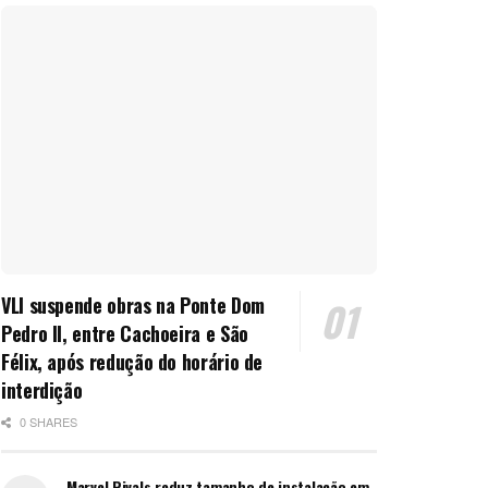
VLI suspende obras na Ponte Dom
Pedro II, entre Cachoeira e São
Félix, após redução do horário de
interdição
0 SHARES
Marvel Rivals reduz tamanho de instalação em