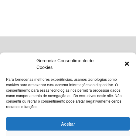
ADVERTISEMENT
Gerenciar Consentimento de
Cookies
Para fornecer as melhores experiências, usamos tecnologias como
cookies para armazenar e/ou acessar informações do dispositivo. O
consentimento para essas tecnologias nos permitirá processar dados
como comportamento de navegação ou IDs exclusivos neste site. Não
© 2026
Grupo VIA365 Comunicação Estratégica
consentir ou retirar o consentimento pode afetar negativamente certos
recursos e funções.
Navegue pelo nosso site
Sobre o InstantBA
Política Editorial do InstantBA
Aceitar
Política de Privacidade
Termos de Uso
Contato