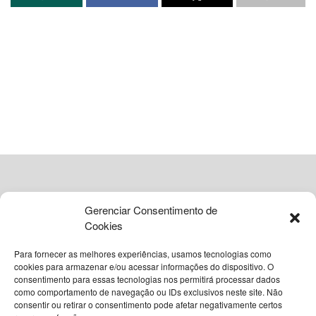
pelo coronavírus.
governo: cenário e impactos
A escolha do dia 12 de março possui um significado
histórico, pois marca o registro do primeiro óbito causado
pela doença no
Brasil
, ocorrido em
São Paulo
. A iniciativa
visa garantir que o impacto da pandemia na sociedade
brasileira permaneça presente na memória coletiva do
país.
Gerenciar Consentimento de
Contexto legislativo da nova lei
Cookies
A proposta que deu origem à legislação é de autoria do
Para fornecer as melhores experiências, usamos tecnologias como
cookies para armazenar e/ou acessar informações do dispositivo. O
deputado federal
Pedro Uczai
, do
PT
de
Santa Catarina
.
consentimento para essas tecnologias nos permitirá processar dados
O texto contou com a relatoria do senador
Humberto
como comportamento de navegação ou IDs exclusivos neste site. Não
© 2026
Grupo VIA365 Comunicação Estratégica
consentir ou retirar o consentimento pode afetar negativamente certos
Costa
, do
PT
de
Pernambuco
, e obteve a aprovação