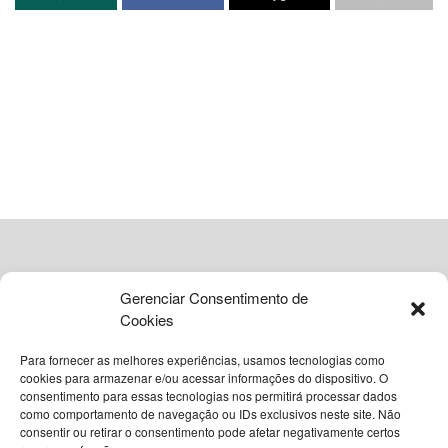
importantes marcos legais como o Código Penal e a Lei
Maria da Penha, busca oferecer um suporte temporal
crucial para que as mulheres consigam superar barreiras e
buscar justiça.
A decisão da CCJ representa um passo fundamental na
reformulação das ferramentas jurídicas disponíveis para
combater a violência de gênero no Brasil. Ao estender o
prazo de seis para 12 meses, a legislação reconhece as
complexidades inerentes às situações de abuso, onde
fatores emocionais, psicológicos e econômicos
frequentemente impedem a ação imediata das vítimas.
Gerenciar Consentimento de
Cookies
Ampliação do prazo para
Para fornecer as melhores experiências, usamos tecnologias como
denúncias de violência
cookies para armazenar e/ou acessar informações do dispositivo. O
consentimento para essas tecnologias nos permitirá processar dados
como comportamento de navegação ou IDs exclusivos neste site. Não
doméstica
© 2026
Grupo VIA365 Comunicação Estratégica
consentir ou retirar o consentimento pode afetar negativamente certos