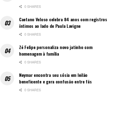
0 SHARES
Caetano Veloso celebra 84 anos com registros
íntimos ao lado de Paula Lavigne
0 SHARES
Zé Felipe personaliza novo jatinho com
homenagem à família
0 SHARES
Neymar encontra seu sósia em leilão
beneficente e gera confusão entre fãs
0 SHARES