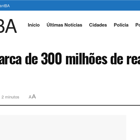
stantBA
Início
Últimas Notícias
Cidades
Polícia
Po
rca de 300 milhões de rea
A
: 2 minutos
A