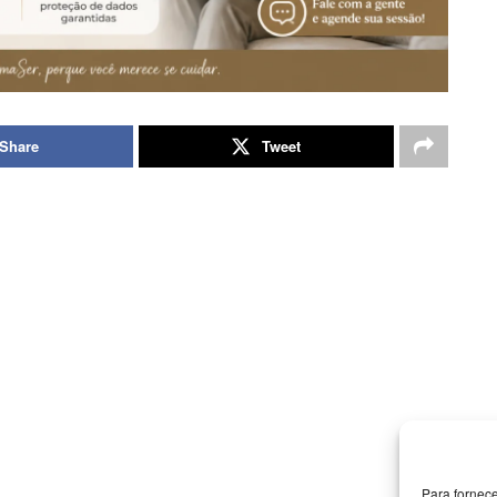
Share
Tweet
Para fornec