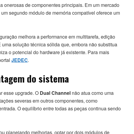
as onerosas de componentes principais. Em um mercado
em um segundo módulo de memória compatível oferece um
iguração melhora a performance em multitarefa, edição
 É uma solução técnica sólida que, embora não substitua
za o potencial do hardware já existente. Para mais
portal
JEDEC
.
ntagem do sistema
jar esse upgrade. O
Dual Channel
não atua como uma
itações severas em outros componentes, como
ntrada. O equilíbrio entre todas as peças continua sendo
 planejando melhorias, optar por dois módulos de