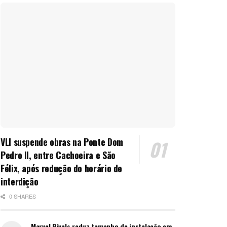
VLI suspende obras na Ponte Dom
Pedro II, entre Cachoeira e São
Félix, após redução do horário de
interdição
0 SHARES
Marvel Rivals reduz tamanho de instalação em