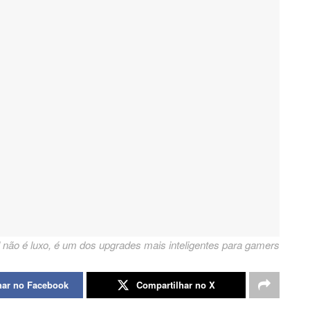
 não é luxo, é um dos upgrades mais inteligentes para gamers
har no Facebook
Compartilhar no X