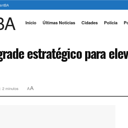
stantBA
Início
Últimas Notícias
Cidades
Polícia
Po
grade estratégico para el
A
: 2 minutos
A