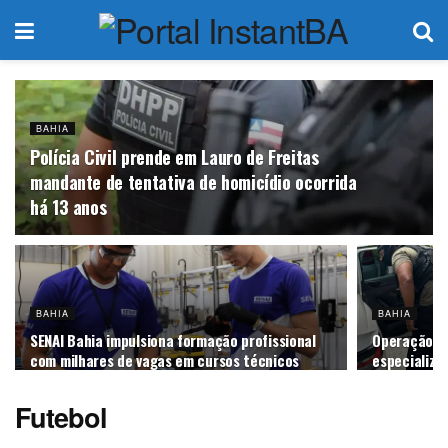
BAHIA
Polícia Civil prende em Lauro de Freitas
mandante de tentativa de homicídio ocorrida
há 13 anos
BAHIA
BAHIA
SENAI Bahia impulsiona formação profissional
Operação po
com milhares de vagas em cursos técnicos
especializa
Futebol