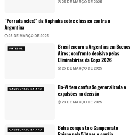
25 DE MARÇO DE 2025
“Porrada neles!” diz Raphinha sobre clássico contra a
SELEÇÃO BRASILEIRA
Argentina
25 DE MARÇO DE 2025
Brasil encara a Argentina em Buenos
FUTEBOL
Aires; confronto decisivo pelas
Eliminatórias da Copa 2026
25 DE MARÇO DE 2025
Ba-Vi tem confusão generalizada e
CAMPEONATO BAIANO
expulsões na decisão
23 DE MARÇO DE 2025
Bahia conquista o Campeonato
CAMPEONATO BAIANO
Baiano pela 51ª vez e amplia