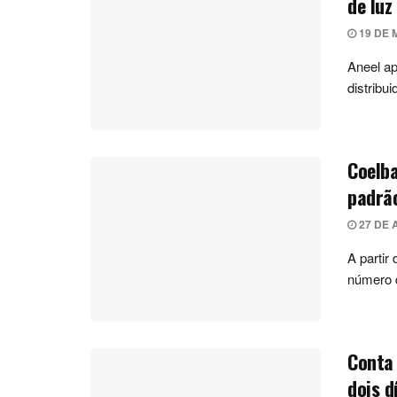
de luz
19 DE 
Aneel ap
distribu
Coelba
padrã
27 DE 
A partir
número d
Conta 
dois d