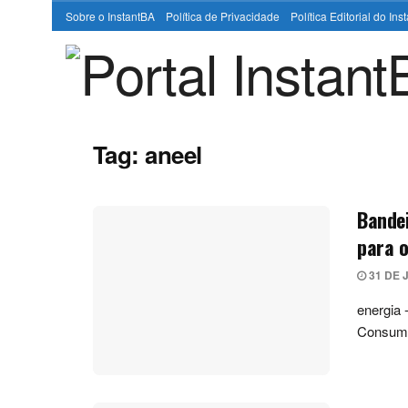
Sobre o InstantBA
Política de Privacidade
Política Editorial do In
Tag:
aneel
Bandei
para 
31 DE 
energia 
Consumid