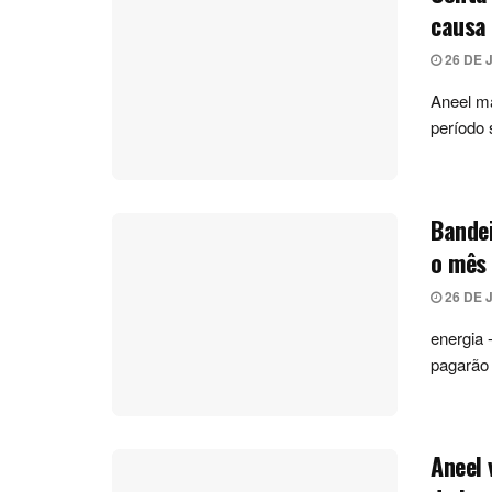
causa 
26 DE 
Aneel ma
período 
Bandei
o mês 
26 DE 
energia
pagarão 
Aneel 