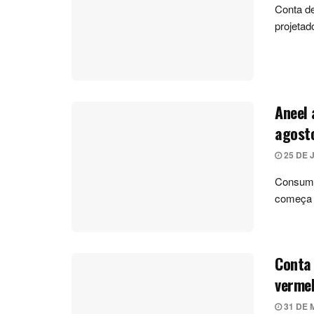
Conta de
projetad
Aneel
agosto
25 DE 
Consumi
começa a
Conta 
verme
31 DE 