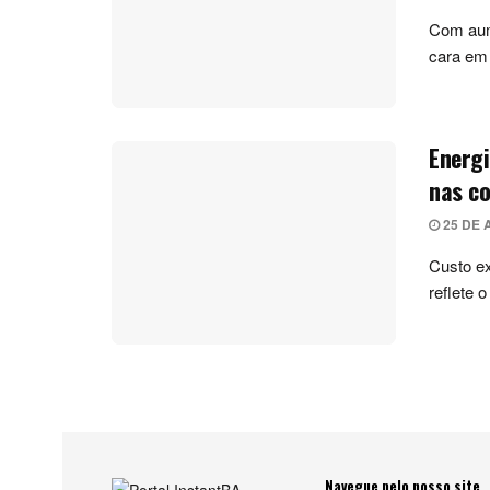
Com aum
cara em 
Energi
nas co
25 DE 
Custo e
reflete 
Navegue pelo nosso site