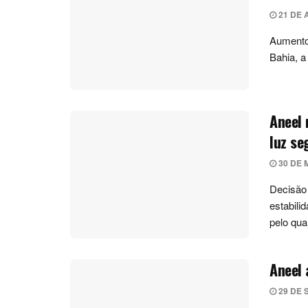
21 DE 
Aumento 
Bahia, a
Aneel 
luz se
30 DE 
Decisão
estabili
pelo qua
Aneel 
29 DE 