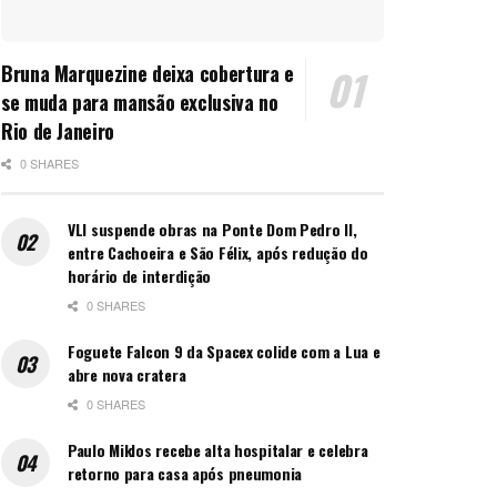
Bruna Marquezine deixa cobertura e
se muda para mansão exclusiva no
Rio de Janeiro
0 SHARES
VLI suspende obras na Ponte Dom Pedro II,
entre Cachoeira e São Félix, após redução do
horário de interdição
0 SHARES
Foguete Falcon 9 da Spacex colide com a Lua e
abre nova cratera
0 SHARES
Paulo Miklos recebe alta hospitalar e celebra
retorno para casa após pneumonia