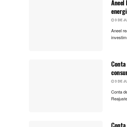
Aneel 
energi
3 DE J
Aneel re
investim
Conta 
consu
3 DE J
Conta de
Reajuste
Conta 