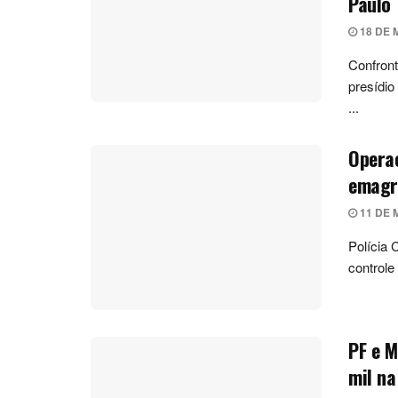
Paulo
18 DE 
Confront
presídio
...
Operaç
emagr
11 DE 
Polícia 
controle
PF e 
mil na