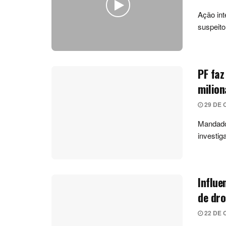
Ação inte
suspeito
PF fa
milion
29 DE 
Mandados
investig
Influe
de dr
22 DE 