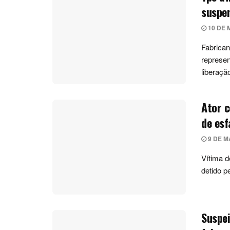
suspen
10 DE 
Fabrican
represen
liberação
Ator c
de es
9 DE M
Vítima d
detido p
Suspei