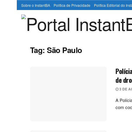
Sobre o InstantBA
Política de Privacidade
Política Editorial do In
Tag:
São Paulo
Políci
de dr
3 DE A
A Políci
com coc