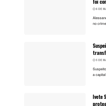
foi co
6 DE M
Alessand
no crime
Suspei
transf
5 DE M
Suspeito
a capital
Ivete 
proteg