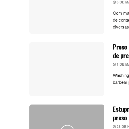
6 DE M
Com mand
de cont
diversas 
Preso 
de pre
1 DE M
Washingt
barbear 
Estupr
preso 
28 DE 