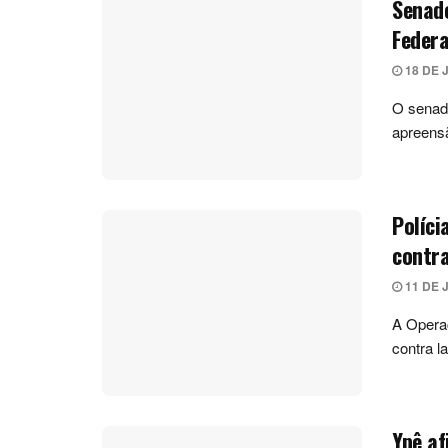
Senado
Federa
18 DE 
O senad
apreensã
Políci
contra
11 DE 
A Operaç
contra l
Ypê af