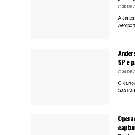
30 DE 
A cantor
Aeroport
Anders
SP e p
26 DE 
O cantor
São Paul
Operaç
captur