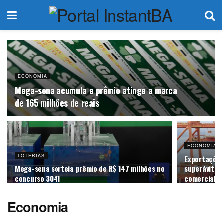
ECONOMIA
Mega-sena acumula e prêmio atinge a marca
de 165 milhões de reais
ECONOMIA
LOTERIAS
Exportações
Mega-sena sorteia prêmio de R$ 147 milhões no
superávit d
concurso 3041
comercial d
Economia